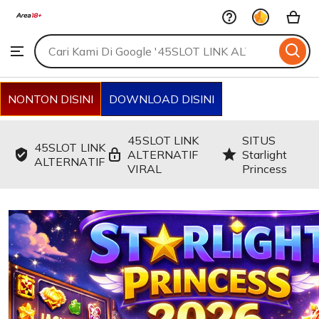
45SLOT
Skip
LINK
ALTERNATIF
to
Search
Browse
ontent
for
items
or
shops
NONTON DISINI
DOWNLOAD DISINI
45SLOT LINK
SITUS
45SLOT LINK
ALTERNATIF
Starlight
ALTERNATIF
VIRAL
Princess