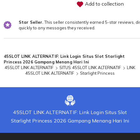
Add to collection
Star Seller.
This seller consistently earned 5-star reviews, d
quickly to any messages they received.
Loading...
45SLOT LINK ALTERNATIF: Link Login Situs Slot Starlight
Princess 2026 Gampang Menang Hari Ini
45SLOT LINK ALTERNATIF
SITUS 45SLOT LINK ALTERNATIF
LINK
45SLOT LINK ALTERNATIF
Starlight Princess
45SLOT LINK ALTERNATIF: Link Login Situs Slot
Starlight Princess 2026 Gampang Menang Hari Ini