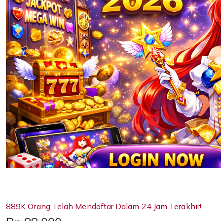
889K Orang Telah Mendaftar Dalam 24 Jam Terakhir!