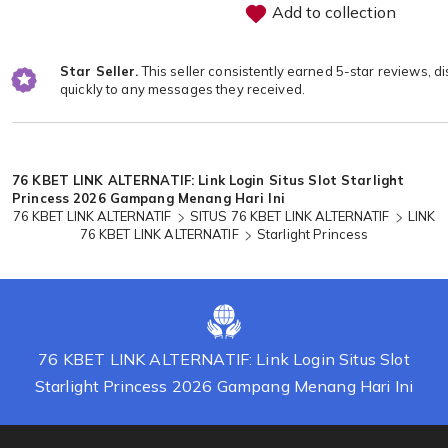
Add to collection
Star Seller.
This seller consistently earned 5-star reviews, d
quickly to any messages they received.
Loading...
76 KBET LINK ALTERNATIF: Link Login Situs Slot Starlight
Princess 2026 Gampang Menang Hari Ini
76 KBET LINK ALTERNATIF
SITUS 76 KBET LINK ALTERNATIF
LINK
76 KBET LINK ALTERNATIF
Starlight Princess
76 KBET LINK ALTERNATIF: Link Login Situs Slot
Starlight Princess 2026 Gampang Menang Hari Ini