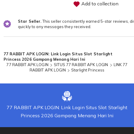
Add to collection
Star Seller.
This seller consistently earned 5-star reviews, d
quickly to any messages they received.
Loading...
77 RABBIT APK LOGIN: Link Login Situs Slot Starlight
Princess 2026 Gampang Menang Hari Ini
77 RABBIT APK LOGIN
SITUS 77 RABBIT APK LOGIN
LINK 77
RABBIT APK LOGIN
Starlight Princess
77 RABBIT APK LOGIN: Link Login Situs Slot Starlight
Princess 2026 Gampang Menang Hari Ini