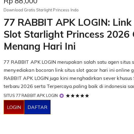
Price:
Rp 88,000
Download Gratis Starlight Princess Indo
77 RABBIT APK LOGIN: Link 
Slot Starlight Princess 202
Menang Hari Ini
77 RABBIT APK LOGIN merupakan salah satu agen situs s
menyediakan bocoran link situs slot gacor hari ini onlin
RABBIT APK LOGIN juga kini menghadirkan sever khusu
terbaru 2026 serta Terpercaya.paling baik di indonesia saa
5
SITUS 77 RABBIT APK LOGIN
out
of
LOGIN
DAFTAR
5
stars