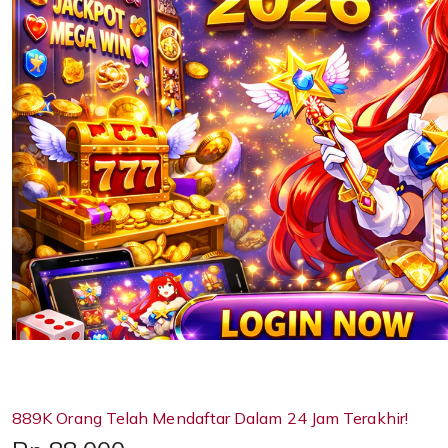
889K Orang Telah Mendaftar Dalam 24 Jam Terakhir!