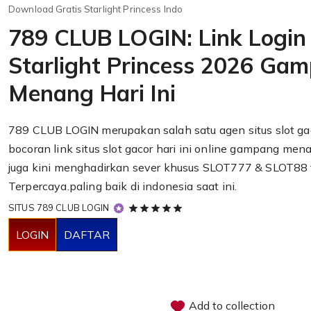
Download Gratis Starlight Princess Indo
789 CLUB LOGIN: Link Login 
Starlight Princess 2026 Ga
Menang Hari Ini
789 CLUB LOGIN merupakan salah satu agen situs slot g
bocoran link situs slot gacor hari ini online gampang m
juga kini menghadirkan sever khusus SLOT777 & SLOT88 
Terpercaya.paling baik di indonesia saat ini.
5
SITUS 789 CLUB LOGIN
out
of
LOGIN
DAFTAR
5
stars
Add to collection