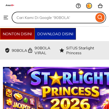
90BOLA
Skip
to
Search
Browse
ontent
for
items
or
shops
NONTON DISINI
DOWNLOAD DISINI
90BOLA
SITUS Starlight
90BOLA
VIRAL
Princess