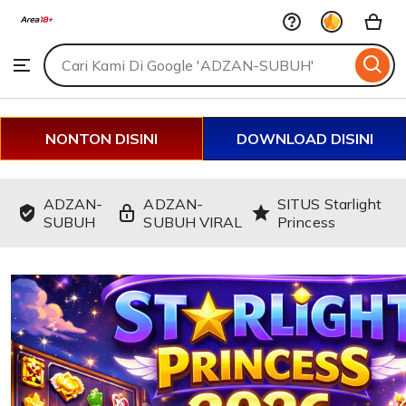
ADZAN-
Skip
SUBUH
to
Search
Browse
ontent
for
items
or
shops
NONTON DISINI
DOWNLOAD DISINI
ADZAN-
ADZAN-
SITUS Starlight
SUBUH
SUBUH VIRAL
Princess