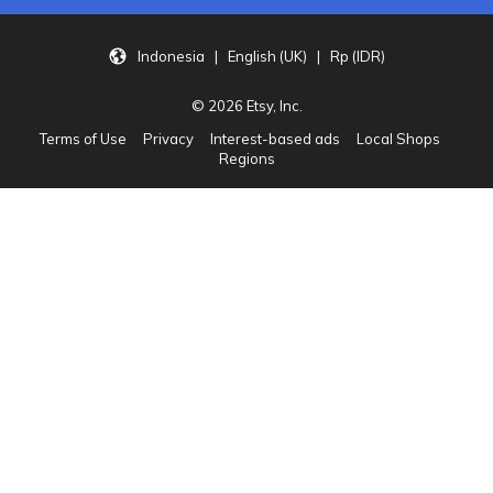
Indonesia | English (UK) | Rp (IDR)
© 2026 Etsy, Inc.
Terms of Use
Privacy
Interest-based ads
Local Shops
Regions