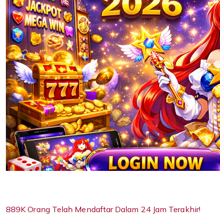
889K Orang Telah Mendaftar Dalam 24 Jam Terakhir!