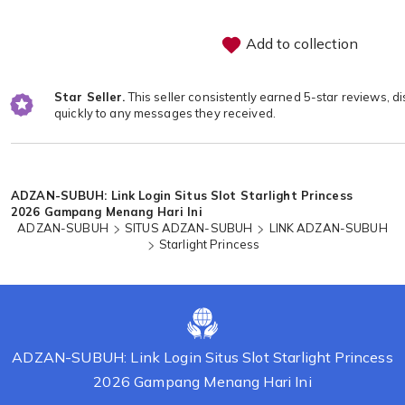
Add to collection
Star Seller.
This seller consistently earned 5-star reviews, d
quickly to any messages they received.
Loading...
ADZAN-SUBUH: Link Login Situs Slot Starlight Princess
2026 Gampang Menang Hari Ini
ADZAN-SUBUH
SITUS ADZAN-SUBUH
LINK ADZAN-SUBUH
Starlight Princess
ADZAN-SUBUH: Link Login Situs Slot Starlight Princess
2026 Gampang Menang Hari Ini