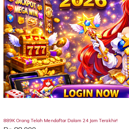
889K Orang Telah Mendaftar Dalam 24 Jam Terakhir!