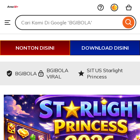
BGIBOLA
Skip
to
Search
Browse
ontent
for
items
or
shops
NONTON DISINI
DOWNLOAD DISINI
BGIBOLA
SITUS Starlight
BGIBOLA
VIRAL
Princess