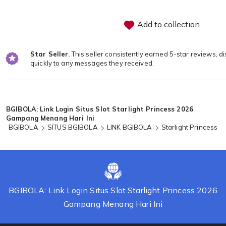
Add to collection
Star Seller.
This seller consistently earned 5-star reviews, d
quickly to any messages they received.
Loading...
BGIBOLA: Link Login Situs Slot Starlight Princess 2026
Gampang Menang Hari Ini
BGIBOLA
SITUS BGIBOLA
LINK BGIBOLA
Starlight Princess
BGIBOLA: Link Login Situs Slot Starlight Princess 2026
Gampang Menang Hari Ini