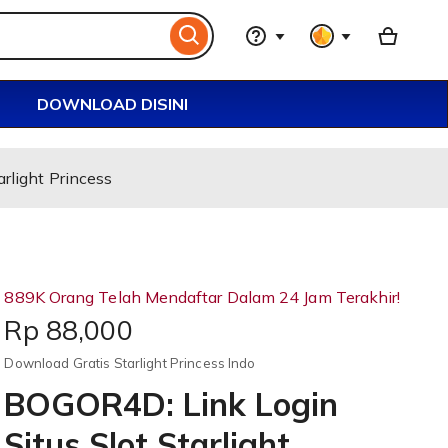
DOWNLOAD DISINI
rlight Princess
889K Orang Telah Mendaftar Dalam 24 Jam Terakhir!
Price:
Rp 88,000
Download Gratis Starlight Princess Indo
BOGOR4D: Link Login
Situs Slot Starlight