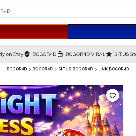
ly on Etsy
BOGOR4D
BOGOR4D VIRAL
SITUS Sta
BOGOR4D
BOGOR4D
SITUS BOGOR4D
LINK BOGOR4D