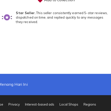
Star Seller.
This seller consistently earned 5-star reviews,
dispatched on time, and replied quickly to any messages
they received.
enang Hari Ini
se
Privacy
Interest-based ads
Local Shops
Regions