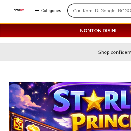
Skip
Search
BOGOR4D
to
Categories
for
Content
items
or
shops
NONTON DISINI
Shop confident