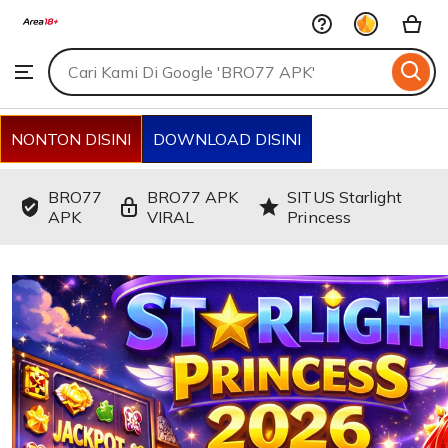
BRO77
Skip
APK
to
Search
Browse
ontent
for
items
or
shops
NONTON DISINI
DOWNLOAD DISINI
BRO77
BRO77 APK
SITUS Starlight
APK
VIRAL
Princess