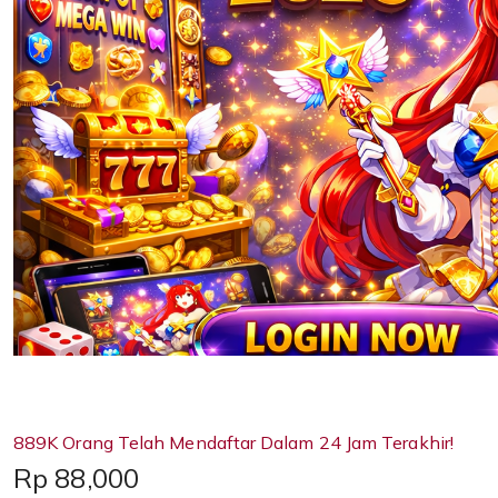
889K Orang Telah Mendaftar Dalam 24 Jam Terakhir!
Price:
Rp 88,000