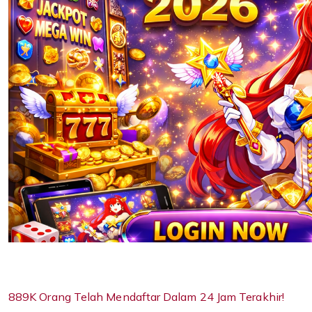
889K Orang Telah Mendaftar Dalam 24 Jam Terakhir!