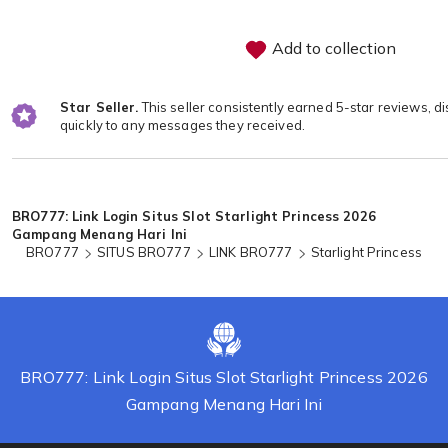
Add to collection
Star Seller.
This seller consistently earned 5-star reviews, d
quickly to any messages they received.
Loading...
BRO777: Link Login Situs Slot Starlight Princess 2026
Gampang Menang Hari Ini
BRO777
SITUS BRO777
LINK BRO777
Starlight Princess
BRO777: Link Login Situs Slot Starlight Princess 2026
Gampang Menang Hari Ini