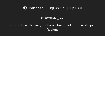
Indonesia | English (UK) | Rp (IDR)
© 2026 Etsy, Inc.
Terms of Use
Privacy
Interest-based ads
Local Shops
Regions