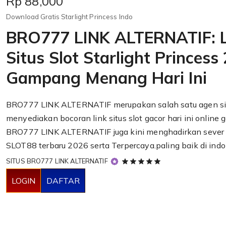
Price:
Rp 88,000
Download Gratis Starlight Princess Indo
BRO777 LINK ALTERNATIF: L
Situs Slot Starlight Princess
Gampang Menang Hari Ini
BRO777 LINK ALTERNATIF merupakan salah satu agen sit
menyediakan bocoran link situs slot gacor hari ini onlin
BRO777 LINK ALTERNATIF juga kini menghadirkan sever
SLOT88 terbaru 2026 serta Terpercaya.paling baik di indon
5
SITUS BRO777 LINK ALTERNATIF
out
of
LOGIN
DAFTAR
5
stars