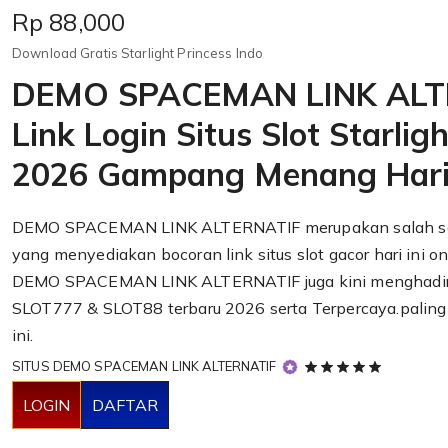
Price:
Rp 88,000
Download Gratis Starlight Princess Indo
DEMO SPACEMAN LINK ALT
Link Login Situs Slot Starlig
2026 Gampang Menang Hari 
DEMO SPACEMAN LINK ALTERNATIF merupakan salah satu
yang menyediakan bocoran link situs slot gacor hari ini
DEMO SPACEMAN LINK ALTERNATIF juga kini menghadir
SLOT777 & SLOT88 terbaru 2026 serta Terpercaya.paling 
ini.
5
SITUS DEMO SPACEMAN LINK ALTERNATIF
out
of
LOGIN
DAFTAR
5
stars