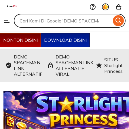
DEMO
Skip
SPACEMAN
LINK
to
Search
Browse
ALTERNATIF
ontent
for
items
or
shops
NONTON DISINI
DOWNLOAD DISINI
DEMO
DEMO
SITUS
SPACEMAN
SPACEMAN LINK
Starlight
LINK
ALTERNATIF
Princess
ALTERNATIF
VIRAL