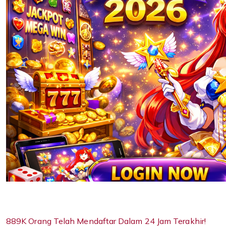
889K Orang Telah Mendaftar Dalam 24 Jam Terakhir!