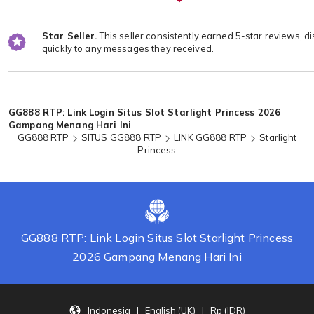
Star Seller.
This seller consistently earned 5-star reviews, d
quickly to any messages they received.
Loading...
GG888 RTP: Link Login Situs Slot Starlight Princess 2026
Gampang Menang Hari Ini
GG888 RTP
SITUS GG888 RTP
LINK GG888 RTP
Starlight
Princess
GG888 RTP: Link Login Situs Slot Starlight Princess
2026 Gampang Menang Hari Ini
Indonesia | English (UK) | Rp (IDR)