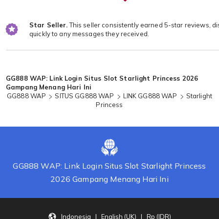
Star Seller.
This seller consistently earned 5-star reviews, d
quickly to any messages they received.
Loading...
GG888 WAP: Link Login Situs Slot Starlight Princess 2026
Gampang Menang Hari Ini
GG888 WAP
SITUS GG888 WAP
LINK GG888 WAP
Starlight
Princess
GG888 WAP: Link Login Situs Slot Starlight Princess
2026 Gampang Menang Hari Ini
Indonesia | English (UK) | Rp (IDR)