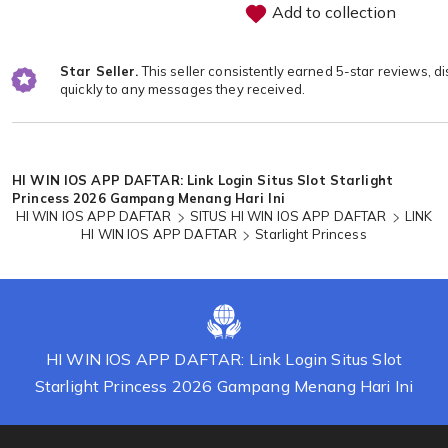
Add to collection
Star Seller.
This seller consistently earned 5-star reviews, d
quickly to any messages they received.
Loading...
HI WIN IOS APP DAFTAR: Link Login Situs Slot Starlight
Princess 2026 Gampang Menang Hari Ini
HI WIN IOS APP DAFTAR
SITUS HI WIN IOS APP DAFTAR
LINK
HI WIN IOS APP DAFTAR
Starlight Princess
HI WIN IOS APP DAFTAR: Link Login Situs Slot
Starlight Princess 2026 Gampang Menang Hari Ini