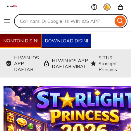
HI
Skip
WIN
IOS
to
Search
Browse
APP
ontent
for
DAFTAR
items
or
shops
NONTON DISINI
DOWNLOAD DISINI
HI WIN IOS
SITUS
HI WIN IOS APP
APP
Starlight
DAFTAR VIRAL
DAFTAR
Princess