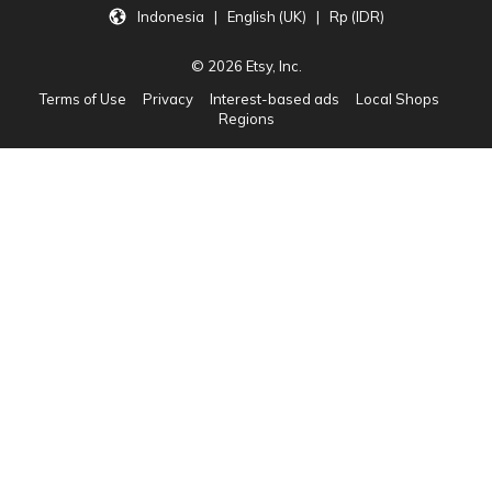
Indonesia | English (UK) | Rp (IDR)
© 2026 Etsy, Inc.
Terms of Use
Privacy
Interest-based ads
Local Shops
Regions