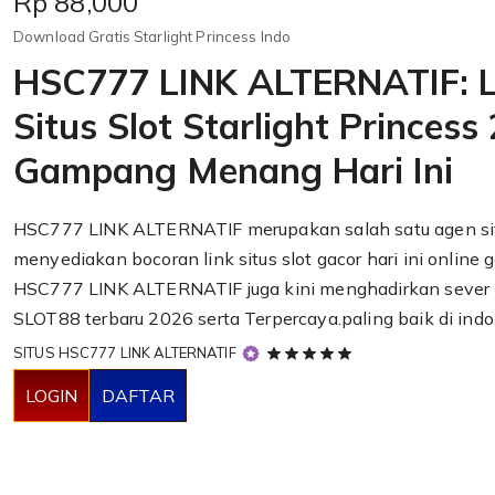
Price:
Rp 88,000
Download Gratis Starlight Princess Indo
HSC777 LINK ALTERNATIF: L
Situs Slot Starlight Princess
Gampang Menang Hari Ini
HSC777 LINK ALTERNATIF merupakan salah satu agen sit
menyediakan bocoran link situs slot gacor hari ini onlin
HSC777 LINK ALTERNATIF juga kini menghadirkan sever
SLOT88 terbaru 2026 serta Terpercaya.paling baik di indon
5
SITUS HSC777 LINK ALTERNATIF
out
of
LOGIN
DAFTAR
5
stars