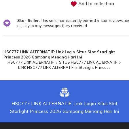
Add to collection
Star Seller.
This seller consistently earned 5-star reviews, d
quickly to any messages they received.
Loading...
HSC777 LINK ALTERNATIF: Link Login Situs Slot Starlight
Princess 2026 Gampang Menang Hari Ini
HSC777 LINK ALTERNATIF
SITUS HSC777 LINK ALTERNATIF
LINK HSC777 LINK ALTERNATIF
Starlight Princess
HSC777 LINK ALTERNATIF: Link Login Situs Slot
Starlight Princess 2026 Gampang Menang Hari Ini