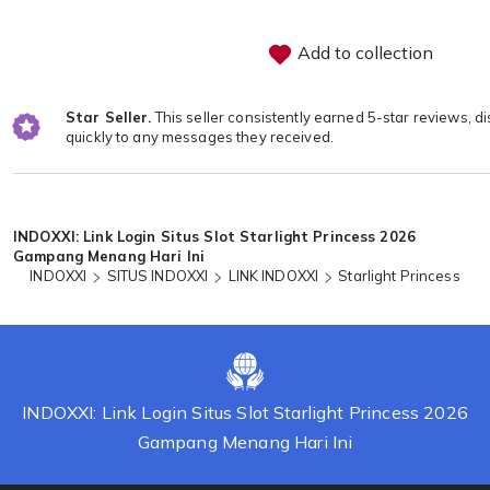
Add to collection
Star Seller.
This seller consistently earned 5-star reviews, d
quickly to any messages they received.
Loading...
INDOXXI: Link Login Situs Slot Starlight Princess 2026
Gampang Menang Hari Ini
INDOXXI
SITUS INDOXXI
LINK INDOXXI
Starlight Princess
INDOXXI: Link Login Situs Slot Starlight Princess 2026
Gampang Menang Hari Ini