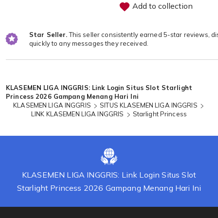
Add to collection
Star Seller.
This seller consistently earned 5-star reviews, d
quickly to any messages they received.
Loading...
KLASEMEN LIGA INGGRIS: Link Login Situs Slot Starlight
Princess 2026 Gampang Menang Hari Ini
KLASEMEN LIGA INGGRIS
SITUS KLASEMEN LIGA INGGRIS
LINK KLASEMEN LIGA INGGRIS
Starlight Princess
KLASEMEN LIGA INGGRIS: Link Login Situs Slot
Starlight Princess 2026 Gampang Menang Hari Ini