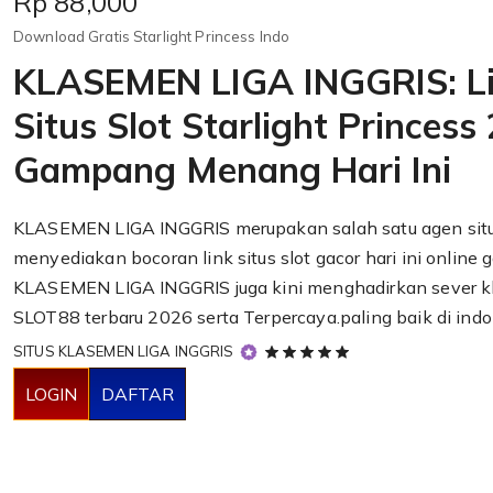
Price:
Rp 88,000
Download Gratis Starlight Princess Indo
KLASEMEN LIGA INGGRIS: Li
Situs Slot Starlight Princess
Gampang Menang Hari Ini
KLASEMEN LIGA INGGRIS merupakan salah satu agen situs
menyediakan bocoran link situs slot gacor hari ini onlin
KLASEMEN LIGA INGGRIS juga kini menghadirkan sever 
SLOT88 terbaru 2026 serta Terpercaya.paling baik di indon
5
SITUS KLASEMEN LIGA INGGRIS
out
of
LOGIN
DAFTAR
5
stars