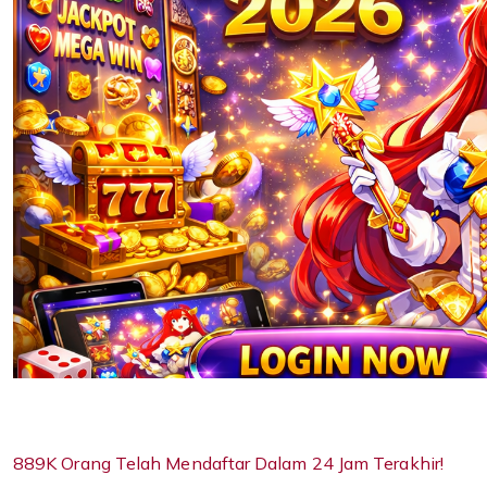
889K Orang Telah Mendaftar Dalam 24 Jam Terakhir!