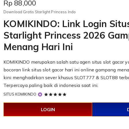
Price:
Rp 88,000
Download Gratis Starlight Princess Indo
KOMIKINDO: Link Login Situs
Starlight Princess 2026 Ga
Menang Hari Ini
KOMIKINDO merupakan salah satu agen situs slot gacor 
bocoran link situs slot gacor hari ini online gampang me
kini menghadirkan sever khusus SLOT777 & SLOT88 terba
Terpercaya.paling baik di indonesia saat ini.
5
SITUS KOMIKINDO
out
of
LOGIN
5
stars