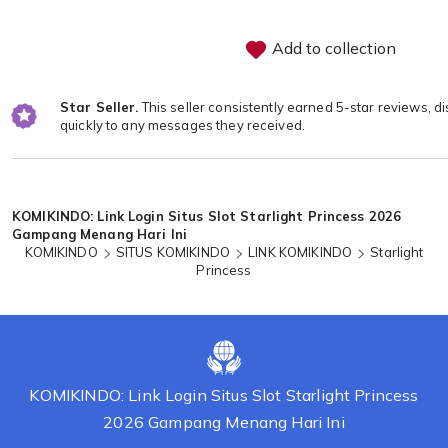
Add to collection
Star Seller.
This seller consistently earned 5-star reviews, d
quickly to any messages they received.
Loading...
KOMIKINDO: Link Login Situs Slot Starlight Princess 2026
Gampang Menang Hari Ini
KOMIKINDO
SITUS KOMIKINDO
LINK KOMIKINDO
Starlight
Princess
KOMIKINDO: Link Login Situs Slot Starlight Princess
2026 Gampang Menang Hari Ini