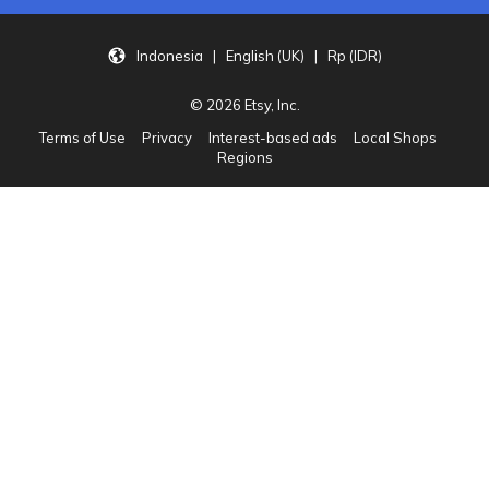
Indonesia | English (UK) | Rp (IDR)
© 2026 Etsy, Inc.
Terms of Use
Privacy
Interest-based ads
Local Shops
Regions