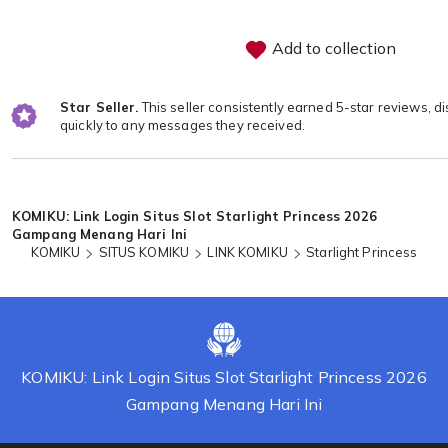
Add to collection
Star Seller.
This seller consistently earned 5-star reviews, d
quickly to any messages they received.
Loading...
KOMIKU: Link Login Situs Slot Starlight Princess 2026
Gampang Menang Hari Ini
KOMIKU
SITUS KOMIKU
LINK KOMIKU
Starlight Princess
KOMIKU: Link Login Situs Slot Starlight Princess 2026
Gampang Menang Hari Ini