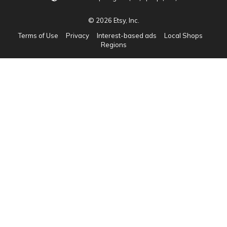
© 2026 Etsy, Inc.
Terms of Use
Privacy
Interest-based ads
Local Shops
Regions