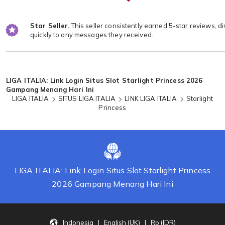
Star Seller.
This seller consistently earned 5-star reviews, d
quickly to any messages they received.
Loading...
LIGA ITALIA: Link Login Situs Slot Starlight Princess 2026
Gampang Menang Hari Ini
LIGA ITALIA
SITUS LIGA ITALIA
LINK LIGA ITALIA
Starlight
Princess
LIGA ITALIA: Link Login Situs Slot Starlight Princess
2026 Gampang Menang Hari Ini
Indonesia | English (UK) | Rp (IDR)