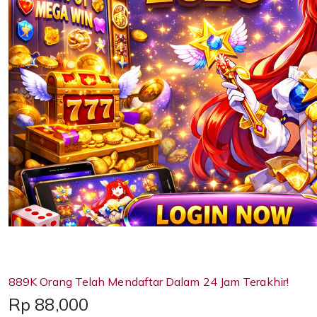
889K Orang Telah Mendaftar Dalam 24 Jam Terakhir!
Price:
Rp 88,000