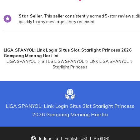
Star Seller.
This seller consistently earned 5-star reviews, d
quickly to any messages they received.
Loading...
LIGA SPANYOL: Link Login Situs Slot Starlight Princess 2026
Gampang Menang Hari Ini
LIGA SPANYOL
SITUS LIGA SPANYOL
LINK LIGA SPANYOL
Starlight Princess
LIGA SPANYOL: Link Login Situs Slot Starlight Princess
2026 Gampang Menang Hari Ini
Indonesia | English (UK) | Rp (IDR)