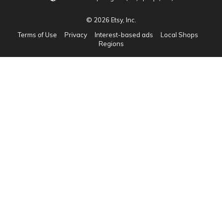
© 2026 Etsy, Inc.
Terms of Use
Privacy
Interest-based ads
Local Shops
Regions