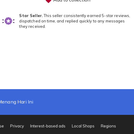
Star Seller.
This seller consistently earned 5-star reviews,
dispatched on time, and replied quickly to any messages
they received.
Menang Hari Ini
se
Privacy
Interest-based ads
Local Shops
Regions