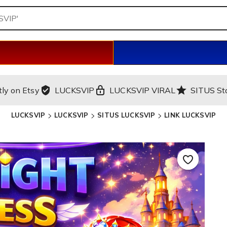
ly on Etsy
LUCKSVIP
LUCKSVIP VIRAL
SITUS Sta
LUCKSVIP
LUCKSVIP
SITUS LUCKSVIP
LINK LUCKSVIP