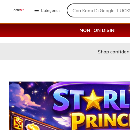
Skip
Search
LUCKSVIP
to
Categories
for
Content
items
or
shops
NONTON DISINI
Shop confident