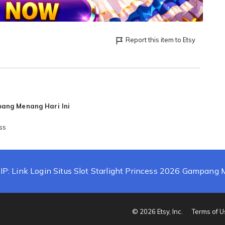
Report this item to Etsy
pang Menang Hari Ini
ss
: Link Login Situs Slot Starlight Princess 2026 Gampang 
© 2026 Etsy, Inc.
Terms of U