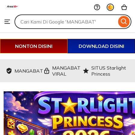
MANGABAT
Skip
to
Search
Browse
ontent
for
items
or
shops
NONTON DISINI
DOWNLOAD DISINI
MANGABAT
SITUS Starlight
MANGABAT
VIRAL
Princess