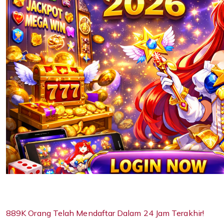
889K Orang Telah Mendaftar Dalam 24 Jam Terakhir!