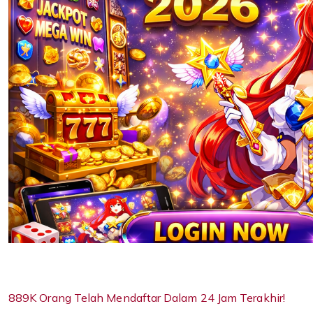
889K Orang Telah Mendaftar Dalam 24 Jam Terakhir!