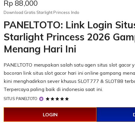
Price:
Rp 88,000
Download Gratis Starlight Princess Indo
PANELTOTO: Link Login Situs
Starlight Princess 2026 Ga
Menang Hari Ini
PANELTOTO merupakan salah satu agen situs slot gacor
bocoran link situs slot gacor hari ini online gampang m
kini menghadirkan sever khusus SLOT777 & SLOT88 terba
Terpercaya.paling baik di indonesia saat ini.
5
SITUS PANELTOTO
out
of
LOGIN
5
stars