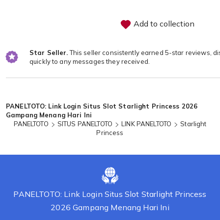
Add to collection
Star Seller.
This seller consistently earned 5-star reviews, d
quickly to any messages they received.
Loading...
PANELTOTO: Link Login Situs Slot Starlight Princess 2026
Gampang Menang Hari Ini
PANELTOTO
SITUS PANELTOTO
LINK PANELTOTO
Starlight
Princess
PANELTOTO: Link Login Situs Slot Starlight Princess
2026 Gampang Menang Hari Ini