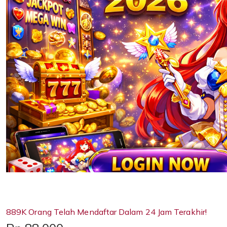
889K Orang Telah Mendaftar Dalam 24 Jam Terakhir!