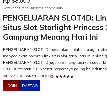
Price:
Rp 88,000
Download Gratis Starlight Princess Indo
PENGELUARAN SLOT4D: Link
Situs Slot Starlight Princess
Gampang Menang Hari Ini
PENGELUARAN SLOT4D merupakan salah satu agen situs 
menyediakan bocoran link situs slot gacor hari ini onlin
PENGELUARAN SLOT4D juga kini menghadirkan sever k
SLOT88 terbaru 2026 serta Terpercaya.paling baik di indon
5
SITUS PENGELUARAN SLOT4D
out
of
LOGIN
DAFTAR
5
stars