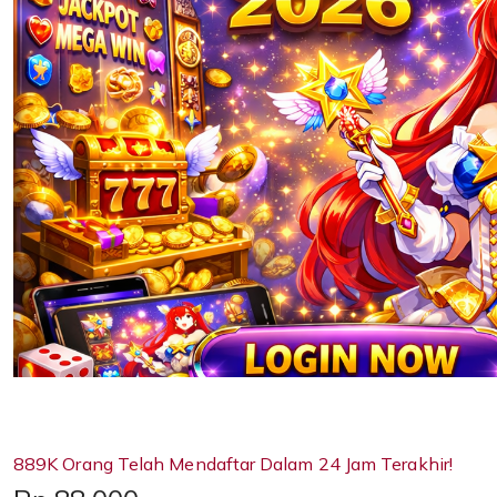
889K Orang Telah Mendaftar Dalam 24 Jam Terakhir!