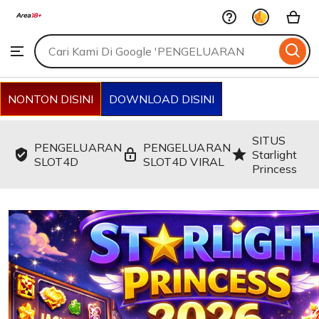
PENGELUARAN
Skip
SLOT4D
to
Search
Browse
ontent
for
items
or
shops
NONTON DISINI
DOWNLOAD DISINI
SITUS
PENGELUARAN
PENGELUARAN
Starlight
SLOT4D
SLOT4D VIRAL
Princess