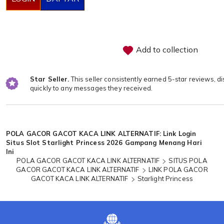
5
stars
Add to collection
Star Seller.
This seller consistently earned 5-star reviews, d
quickly to any messages they received.
Loading...
POLA GACOR GACOT KACA LINK ALTERNATIF: Link Login
Situs Slot Starlight Princess 2026 Gampang Menang Hari
Ini
POLA GACOR GACOT KACA LINK ALTERNATIF
SITUS POLA
GACOR GACOT KACA LINK ALTERNATIF
LINK POLA GACOR
GACOT KACA LINK ALTERNATIF
Starlight Princess