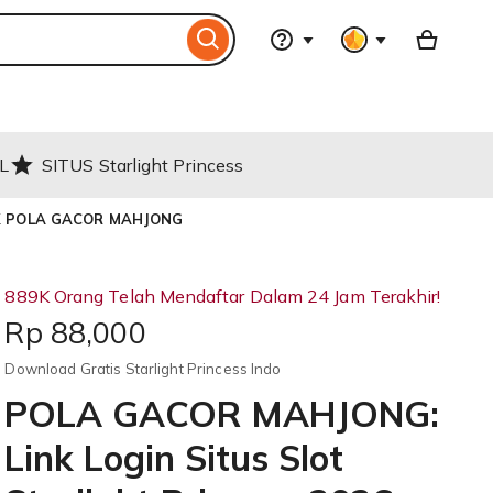
L
SITUS Starlight Princess
K POLA GACOR MAHJONG
889K Orang Telah Mendaftar Dalam 24 Jam Terakhir!
Price:
Rp 88,000
Download Gratis Starlight Princess Indo
POLA GACOR MAHJONG:
Link Login Situs Slot