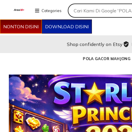
Skip
Search
POLA
to
Categories
for
GACOR
Content
items
MAHJONG
or
NONTON DISINI
DOWNLOAD DISINI
shops
Shop confidently on Etsy
POLA GACOR MAHJONG