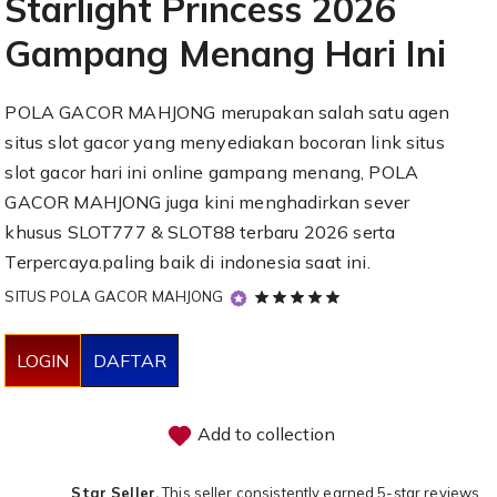
Starlight Princess 2026
Gampang Menang Hari Ini
POLA GACOR MAHJONG merupakan salah satu agen
situs slot gacor yang menyediakan bocoran link situs
slot gacor hari ini online gampang menang, POLA
GACOR MAHJONG juga kini menghadirkan sever
khusus SLOT777 & SLOT88 terbaru 2026 serta
Terpercaya.paling baik di indonesia saat ini.
5
SITUS POLA GACOR MAHJONG
out
of
LOGIN
DAFTAR
5
stars
Add to collection
Star Seller.
This seller consistently earned 5-star reviews,