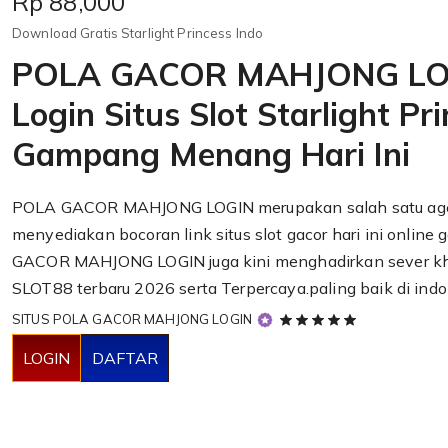
Price:
Rp 88,000
Download Gratis Starlight Princess Indo
POLA GACOR MAHJONG LOG
Login Situs Slot Starlight Pr
Gampang Menang Hari Ini
POLA GACOR MAHJONG LOGIN merupakan salah satu agen 
menyediakan bocoran link situs slot gacor hari ini onli
GACOR MAHJONG LOGIN juga kini menghadirkan sever k
SLOT88 terbaru 2026 serta Terpercaya.paling baik di indon
5
SITUS POLA GACOR MAHJONG LOGIN
out
of
LOGIN
DAFTAR
5
stars