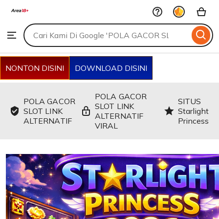
POLA
Skip
GACOR
SLOT
to
Search
Browse
LINK
ontent
for
ALTERNATIF
items
or
shops
NONTON DISINI
DOWNLOAD DISINI
POLA GACOR
POLA GACOR
SITUS
SLOT LINK
SLOT LINK
Starlight
ALTERNATIF
ALTERNATIF
Princess
VIRAL