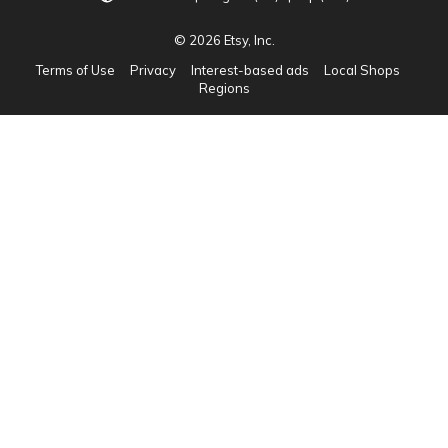
© 2026 Etsy, Inc.
Terms of Use
Privacy
Interest-based ads
Local Shops
Regions