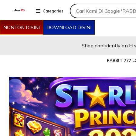
Skip
Search
RABBIT
to
Categories
for
777
Content
items
LOGIN
or
NONTON DISINI
DOWNLOAD DISINI
shops
Shop confidently on Et
RABBIT 777 L