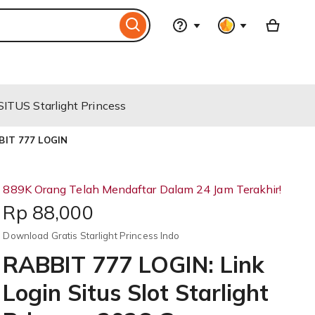
SITUS Starlight Princess
BIT 777 LOGIN
889K Orang Telah Mendaftar Dalam 24 Jam Terakhir!
Price:
Rp 88,000
Download Gratis Starlight Princess Indo
RABBIT 777 LOGIN: Link
Login Situs Slot Starlight