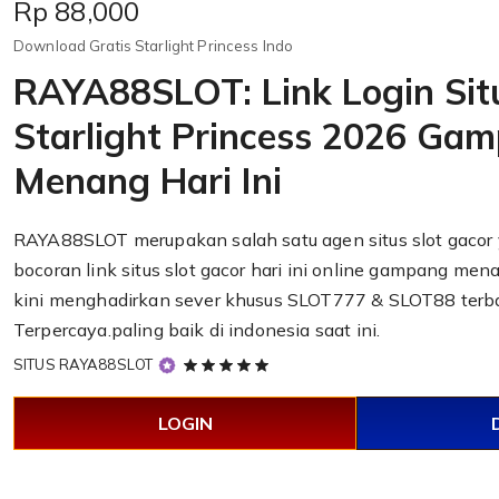
Price:
Rp 88,000
Download Gratis Starlight Princess Indo
RAYA88SLOT: Link Login Situ
Starlight Princess 2026 Ga
Menang Hari Ini
RAYA88SLOT merupakan salah satu agen situs slot gaco
bocoran link situs slot gacor hari ini online gampang m
kini menghadirkan sever khusus SLOT777 & SLOT88 terba
Terpercaya.paling baik di indonesia saat ini.
5
SITUS RAYA88SLOT
out
of
LOGIN
5
stars