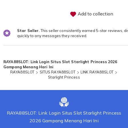
Add to collection
Star Seller.
This seller consistently earned 5-star reviews, d
quickly to any messages they received.
Loading...
RAYA88SLOT: Link Login Situs Slot Starlight Princess 2026
Gampang Menang Hari Ini
RAYA88SLOT
SITUS RAYA88SLOT
LINK RAYA88SLOT
Starlight Princess
RAYA88SLOT: Link Login Situs Slot Starlight Princess
2026 Gampang Menang Hari Ini