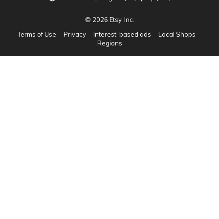
© 2026 Etsy, Inc.
Terms of Use
Privacy
Interest-based ads
Local Shops
Regions