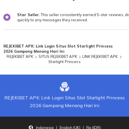
Star Seller.
This seller consistently earned 5-star reviews, d
quickly to any messages they received.
Loading...
REJEKIBET APK: Link Login Situs Slot Starlight Princess
2026 Gampang Menang Hari Ini
REJEKIBET APK
SITUS REJEKIBET APK
LINK REJEKIBET APK
Starlight Princess
REJEKIBET APK: Link Login Situs Slot Starlight Princess
2026 Gampang Menang Hari Ini
Indonesia | English (UK) | Rp (IDR)