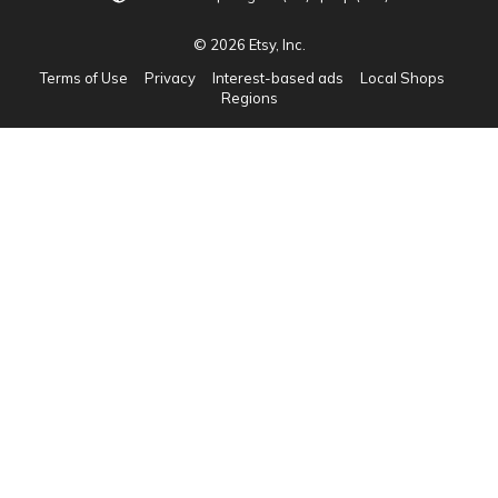
© 2026 Etsy, Inc.
Terms of Use
Privacy
Interest-based ads
Local Shops
Regions