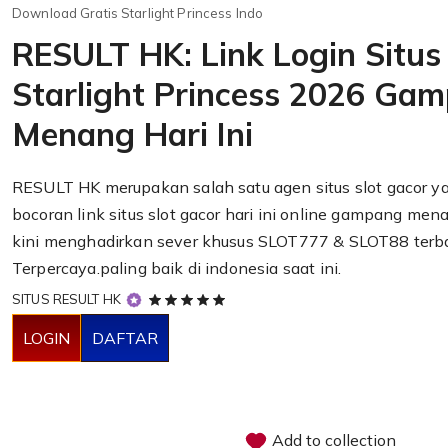
Download Gratis Starlight Princess Indo
RESULT HK: Link Login Situs 
Starlight Princess 2026 Ga
Menang Hari Ini
RESULT HK merupakan salah satu agen situs slot gacor 
bocoran link situs slot gacor hari ini online gampang me
kini menghadirkan sever khusus SLOT777 & SLOT88 terba
Terpercaya.paling baik di indonesia saat ini.
5
SITUS RESULT HK
out
of
LOGIN
DAFTAR
5
stars
Add to collection