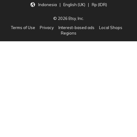
Indonesia | English (UK) | Rp (IDR)
© 2026 Etsy, Inc.
Terms of Use
Privacy
Interest-based ads
Local Shops
Regions