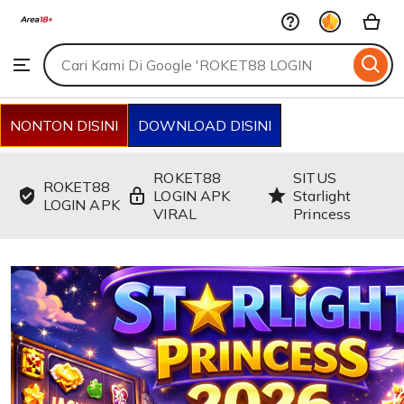
ROKET88
Skip
LOGIN
APK
to
Search
Browse
ontent
for
items
or
shops
NONTON DISINI
DOWNLOAD DISINI
ROKET88
SITUS
ROKET88
LOGIN APK
Starlight
LOGIN APK
VIRAL
Princess