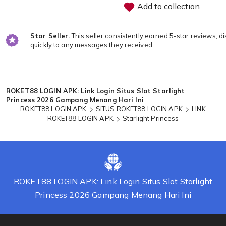
Add to collection
Star Seller.
This seller consistently earned 5-star reviews, d
quickly to any messages they received.
Loading...
ROKET88 LOGIN APK: Link Login Situs Slot Starlight
Princess 2026 Gampang Menang Hari Ini
ROKET88 LOGIN APK
SITUS ROKET88 LOGIN APK
LINK
ROKET88 LOGIN APK
Starlight Princess
ROKET88 LOGIN APK: Link Login Situs Slot Starlight
Princess 2026 Gampang Menang Hari Ini