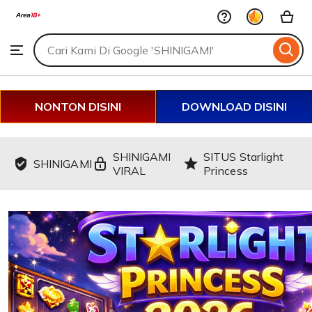
SHINIGAMI
Skip
to
Search
Browse
ontent
for
items
or
shops
NONTON DISINI
DOWNLOAD DISINI
SHINIGAMI
SITUS Starlight
SHINIGAMI
VIRAL
Princess