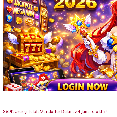
889K Orang Telah Mendaftar Dalam 24 Jam Terakhir!