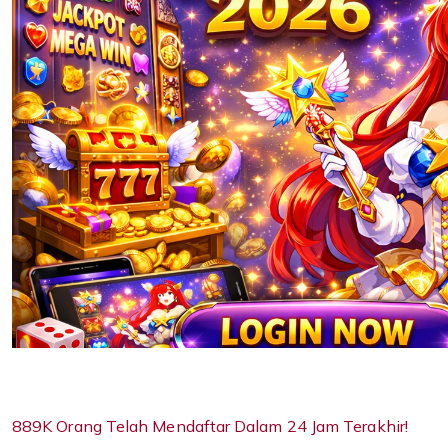
889K Orang Telah Mendaftar Dalam 24 Jam Terakhir!