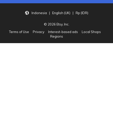
Indonesia | English (UK) | Rp (IDR)
© 2026 Etsy, Inc.
Terms of Use
Privacy
Interest-based ads
Local Shops
Regions