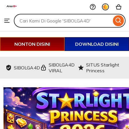
SIBOLGA4D
Skip
to
Search
Browse
ontent
for
items
or
shops
NONTON DISINI
DOWNLOAD DISINI
SIBOLGA4D
SITUS Starlight
SIBOLGA4D
VIRAL
Princess