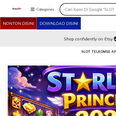
Skip
Search
SLOT
to
Categories
for
TELKOMSE
Content
items
APK
or
NONTON DISINI
DOWNLOAD DISINI
shops
Shop confidently on Etsy
SLOT TELKOMSE A