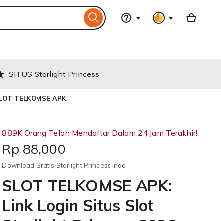
SITUS Starlight Princess
SLOT TELKOMSE APK
889K Orang Telah Mendaftar Dalam 24 Jam Terakhir!
Price:
Rp 88,000
Download Gratis Starlight Princess Indo
SLOT TELKOMSE APK:
Link Login Situs Slot