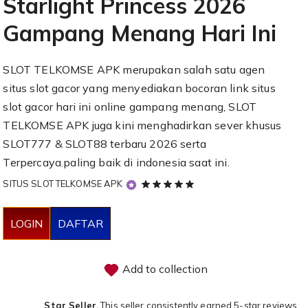
Starlight Princess 2026
Gampang Menang Hari Ini
SLOT TELKOMSE APK merupakan salah satu agen
situs slot gacor yang menyediakan bocoran link situs
slot gacor hari ini online gampang menang, SLOT
TELKOMSE APK juga kini menghadirkan sever khusus
SLOT777 & SLOT88 terbaru 2026 serta
Terpercaya.paling baik di indonesia saat ini.
5
SITUS SLOT TELKOMSE APK
out
of
LOGIN
DAFTAR
5
stars
Add to collection
Star Seller.
This seller consistently earned 5-star reviews,