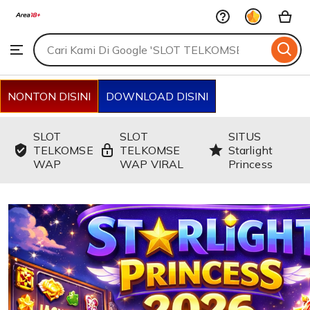
SLOT
Skip
TELKOMSE
WAP
to
Search
Browse
ontent
for
items
or
shops
NONTON DISINI
DOWNLOAD DISINI
SLOT
SLOT
SITUS
TELKOMSE
TELKOMSE
Starlight
WAP
WAP VIRAL
Princess