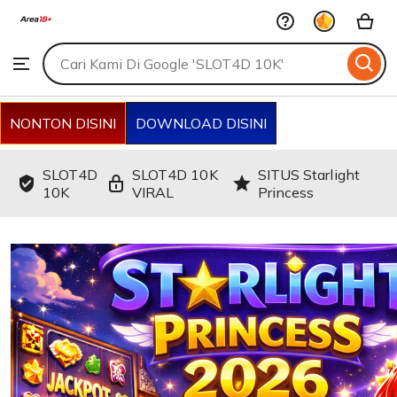
SLOT4D
Skip
10K
to
Search
Browse
ontent
for
items
or
shops
NONTON DISINI
DOWNLOAD DISINI
SLOT4D
SLOT4D 10K
SITUS Starlight
10K
VIRAL
Princess