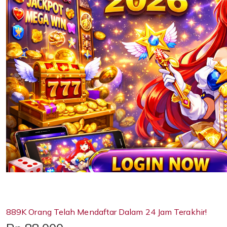
889K Orang Telah Mendaftar Dalam 24 Jam Terakhir!