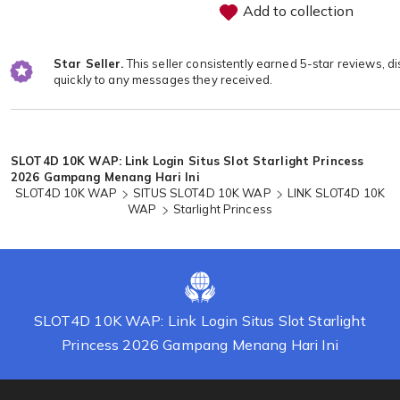
Add to collection
Star Seller.
This seller consistently earned 5-star reviews, d
quickly to any messages they received.
Loading...
SLOT4D 10K WAP: Link Login Situs Slot Starlight Princess
2026 Gampang Menang Hari Ini
SLOT4D 10K WAP
SITUS SLOT4D 10K WAP
LINK SLOT4D 10K
WAP
Starlight Princess
SLOT4D 10K WAP: Link Login Situs Slot Starlight
Princess 2026 Gampang Menang Hari Ini