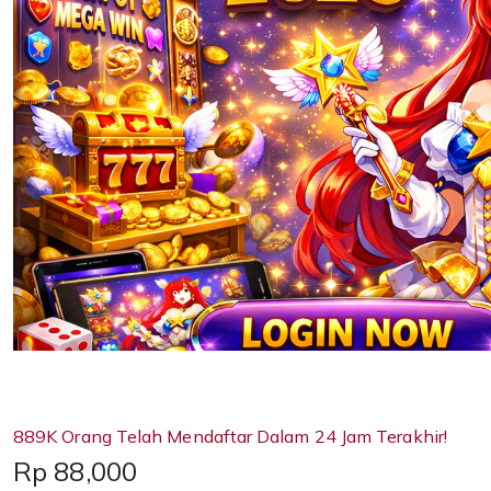
889K Orang Telah Mendaftar Dalam 24 Jam Terakhir!
Price:
Rp 88,000