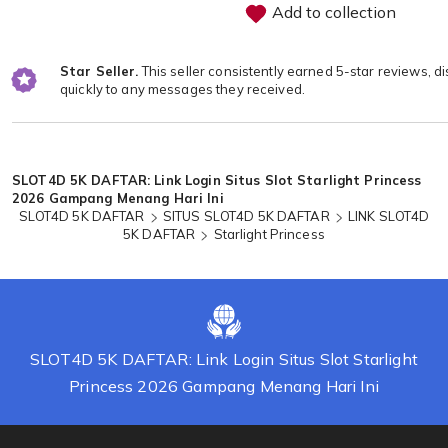
Add to collection
Star Seller.
This seller consistently earned 5-star reviews, d
quickly to any messages they received.
Loading...
SLOT4D 5K DAFTAR: Link Login Situs Slot Starlight Princess
2026 Gampang Menang Hari Ini
SLOT4D 5K DAFTAR
SITUS SLOT4D 5K DAFTAR
LINK SLOT4D
5K DAFTAR
Starlight Princess
SLOT4D 5K DAFTAR: Link Login Situs Slot Starlight
Princess 2026 Gampang Menang Hari Ini