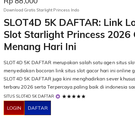
Price:
Rp 88,000
Download Gratis Starlight Princess Indo
SLOT4D 5K DAFTAR: Link Lo
Slot Starlight Princess 202
Menang Hari Ini
SLOT4D 5K DAFTAR merupakan salah satu agen situs slo
menyediakan bocoran link situs slot gacor hari ini onlin
SLOT4D 5K DAFTAR juga kini menghadirkan sever khus
terbaru 2026 serta Terpercaya.paling baik di indonesia saa
5
SITUS SLOT4D 5K DAFTAR
out
of
LOGIN
DAFTAR
5
stars