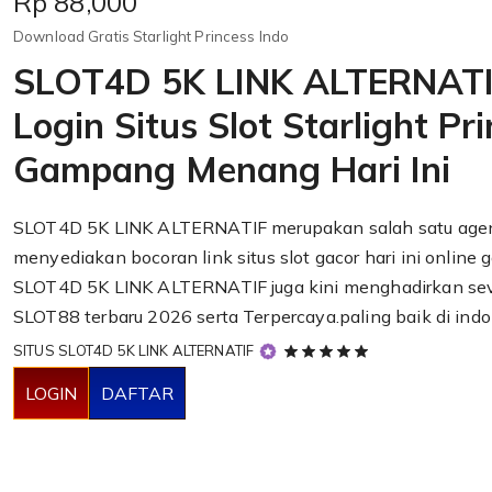
Price:
Rp 88,000
Download Gratis Starlight Princess Indo
SLOT4D 5K LINK ALTERNATIF
Login Situs Slot Starlight Pr
Gampang Menang Hari Ini
SLOT4D 5K LINK ALTERNATIF merupakan salah satu agen s
menyediakan bocoran link situs slot gacor hari ini onlin
SLOT4D 5K LINK ALTERNATIF juga kini menghadirkan se
SLOT88 terbaru 2026 serta Terpercaya.paling baik di indon
5
SITUS SLOT4D 5K LINK ALTERNATIF
out
of
LOGIN
DAFTAR
5
stars