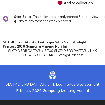
Add to collection
Star Seller.
This seller consistently earned 5-star reviews, d
quickly to any messages they received.
Loading...
SLOT4D 5RB DAFTAR: Link Login Situs Slot Starlight
Princess 2026 Gampang Menang Hari Ini
SLOT4D 5RB DAFTAR
SITUS SLOT4D 5RB DAFTAR
LINK
SLOT4D 5RB DAFTAR
Starlight Princess
SLOT4D 5RB DAFTAR: Link Login Situs Slot Starlight
Princess 2026 Gampang Menang Hari Ini