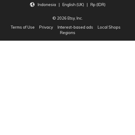
Indonesia | English (UK) | Rp (IDR)
© 2026 Etsy, Inc.
Terms of Use
Privacy
Interest-based ads
Local Shops
Regions