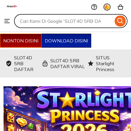
SLOT4D
Skip
5RB
DAFTAR
to
Search
Browse
ontent
for
items
or
shops
NONTON DISINI
DOWNLOAD DISINI
SLOT4D
SITUS
SLOT4D 5RB
5RB
Starlight
DAFTAR VIRAL
DAFTAR
Princess