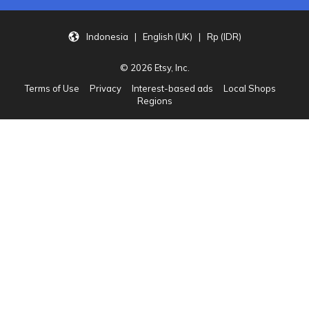
Indonesia | English (UK) | Rp (IDR)
© 2026 Etsy, Inc.
Terms of Use
Privacy
Interest-based ads
Local Shops
Regions