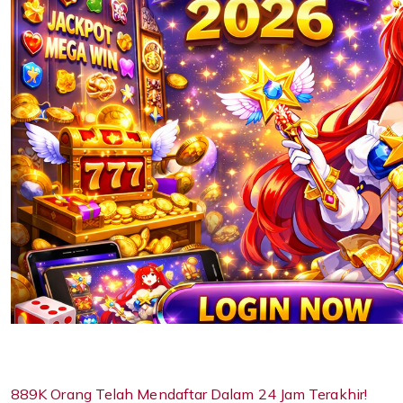
889K Orang Telah Mendaftar Dalam 24 Jam Terakhir!