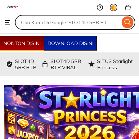
SLOT4D
Skip
5RB
RTP
to
Search
Browse
ontent
for
items
or
shops
NONTON DISINI
DOWNLOAD DISINI
SLOT4D
SLOT4D 5RB
SITUS Starlight
5RB RTP
RTP VIRAL
Princess