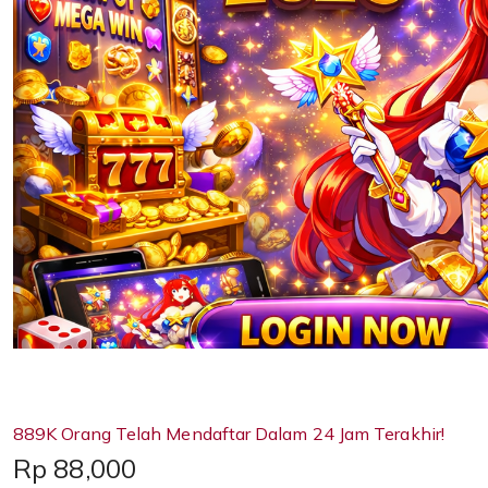
889K Orang Telah Mendaftar Dalam 24 Jam Terakhir!
Price:
Rp 88,000