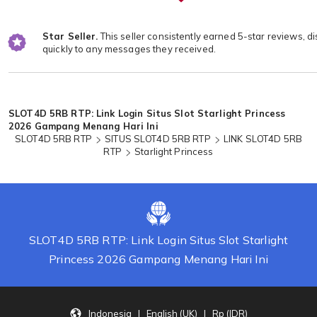
Star Seller.
This seller consistently earned 5-star reviews, d
quickly to any messages they received.
Loading...
SLOT4D 5RB RTP: Link Login Situs Slot Starlight Princess
2026 Gampang Menang Hari Ini
SLOT4D 5RB RTP
SITUS SLOT4D 5RB RTP
LINK SLOT4D 5RB
RTP
Starlight Princess
SLOT4D 5RB RTP: Link Login Situs Slot Starlight
Princess 2026 Gampang Menang Hari Ini
Indonesia | English (UK) | Rp (IDR)